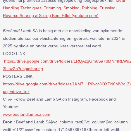
tydens hul praktiese assesseringsopleiding toegespreek het.
Meat
Handling Techniques: Trimming, Smoking, Rubbing, Trussing,
Reverse Searing & Slicing Beef Fillet (youtube.com)
Beef and Lamb SA
is besig met die ontwikkeling van bykomende
studiemateriaal oor vleishantering en -gebruik, wat later in 2024 en
2025 by skole en onder verbruikers versprei sal word.
LOGO LINK
https://drive.google.com/drive/folders/1RQAzgGm6Sa7tIMNr4RLWu
3l_bzZh?usp=sharing
POSTERS LINK
https://drive.google.com/drive/folders/1KM7__R0vcc8l0XPN6MVtx1
usp=drive_link
CTA- Follow Beef and Lamb SA on Instagram, Facebook and
Youtube.
www.beefandlambsa.com
Bron
: Beef and Lamb SA[/vc_column_text][/vc_column][vc_column
width=”1/2″ css=”.vc_custom_1714567367187{border-left-width: