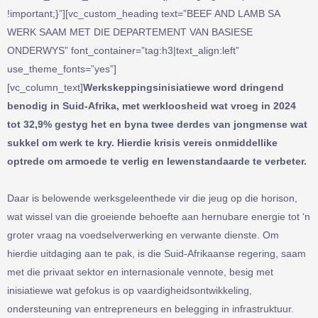
!important;}”][vc_custom_heading text=”BEEF AND LAMB SA
WERK SAAM MET DIE DEPARTEMENT VAN BASIESE
ONDERWYS” font_container=”tag:h3|text_align:left”
use_theme_fonts=”yes”]
[vc_column_text]
Werkskeppingsinisiatiewe word dringend
benodig in Suid-Afrika, met werkloosheid wat vroeg in 2024
tot 32,9% gestyg het en byna twee derdes van jongmense wat
sukkel om werk te kry. Hierdie krisis vereis onmiddellike
optrede om armoede te verlig en lewenstandaarde te verbeter.
Daar is belowende werksgeleenthede vir die jeug op die horison,
wat wissel van die groeiende behoefte aan hernubare energie tot ‘n
groter vraag na voedselverwerking en verwante dienste. Om
hierdie uitdaging aan te pak, is die Suid-Afrikaanse regering, saam
met die privaat sektor en internasionale vennote, besig met
inisiatiewe wat gefokus is op vaardigheidsontwikkeling,
ondersteuning van entrepreneurs en belegging in infrastruktuur.