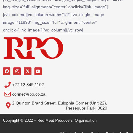
img_size=”full” alignment=”center” onclick=”link_image”]
[/vc_column][vc_column width=”1/2″][vc_single_image
image=”11898″ img_size=”full” alignment=”center”
onclick=”link_image”][/vc_column][/vc_row]
+27 12 349 1102
corine@rpo.co.za
2 Quinton Brand Street, Eulophia Corner (Unit 22),
Persequor Park, 0020
Copyright © 2022 – Red Meat Producers’ Organisation