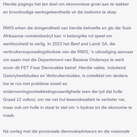
Hierdie pogings het ten doel om ekonomiese groei aan te wakker
en broodnodige werksgeleenthede vir die toekoms te skep.
RMIS erken die dringendheid van hierdie behoefte en glo die Suid-
Afrikaanse rooivleisbedryf kan ‘n belangrike rol speel om
werkloosheid te verlig. In 2023 het
Beef and Lamb SA
, die
verbruikersopvoedingsfunksie van die RMIS, ‘n uitnodiging aanvaar
om saam met die Departement van Basiese Onderwys te werk
sover dit FET Fase Diensvakke betref. Hierdie vakke, insluitend
Gasvryheidstudies en Verbruikerstudies, is ontwikkel om skoliere
toe te rus met praktiese sowel as
ondernemingsontwikkelingsvaardighede teen die tyd dat hulle
Graad 12 voltooi, om nie net hul lewenskwaliteit te verbeter nie,
maar ook om hulle in staat te stel om ‘n bydrae tot die ekonomie te
maak.
Ná oorleg met die provinsiale diensvakadviseurs en die nasionale