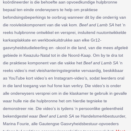
koördineerder is die behoefte aan opvoedkundige hulpbronne
bepaal ten einde onderwysers te help om praktiese
befondsingsbeperkings te oorbrug wanneer dit by die onderrig van
die rooivleiskomponent van die vak kom.
Beef and Lamb SA
het ‘n
reeks hulpbronne ontwikkel en versprei, insluitend nuutontwikkelde
karkasplakkate en werkboekuitdrukke aan elke Gr12-
gasvryheidstudieleerling en -skool in die land, van die mees afgeleë
gebiede in Kwazulu-Natal tot in die Noord-Kaap. Om by te dra tot
die praktiese komponent van die vakke het
Beef and Lamb SA
‘n
reeks video’s met vleishanteringstegnieke vervaardig, beskikbaar
as YouTube kort video’s en Instagram-video’s, sodat leerders oral
in die land toegang van hul fone kan verkry. Die video’s is onder
alle onderwysers versprei om in die klaskamer te gebruik in gevalle
waar hulle nie die hulpbronne het om hierdie tegnieke te
demonstreer nie. Die video’s is tydens ‘n persoonlike geleentheid
bekendgestel waar
Beef and Lamb SA
se Handelsmerkbestuurder,
Marina Fourie, alle Gautengse Gasvryheidsbestuur-opvoeders