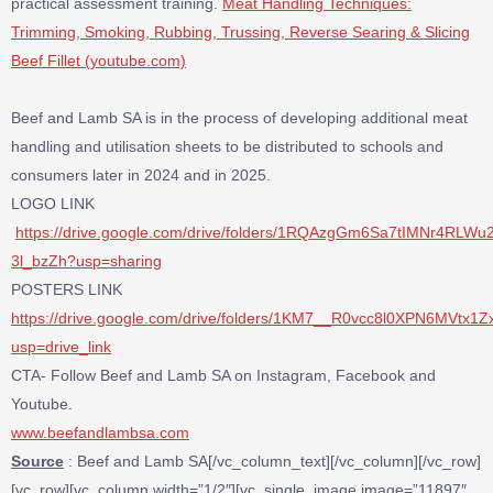
practical assessment training.
Meat Handling Techniques:
Trimming, Smoking, Rubbing, Trussing, Reverse Searing & Slicing
Beef Fillet (youtube.com)
Beef and Lamb SA is in the process of developing additional meat
handling and utilisation sheets to be distributed to schools and
consumers later in 2024 and in 2025.
LOGO LINK
https://drive.google.com/drive/folders/1RQAzgGm6Sa7tIMNr4RLWu
3l_bzZh?usp=sharing
POSTERS LINK
https://drive.google.com/drive/folders/1KM7__R0vcc8l0XPN6MVtx1
usp=drive_link
CTA- Follow Beef and Lamb SA on Instagram, Facebook and
Youtube.
www.beefandlambsa.com
Source
: Beef and Lamb SA[/vc_column_text][/vc_column][/vc_row]
[vc_row][vc_column width=”1/2″][vc_single_image image=”11897″