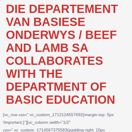
DIE DEPARTEMENT
VAN BASIESE
ONDERWYS / BEEF
AND LAMB SA
COLLABORATES
WITH THE
DEPARTMENT OF
BASIC EDUCATION
[vc_row css=”.vc_custom_1712124557692{margin-top: 5px
!important;}”][vc_column width=”1/2″
css=”.vc_custom_1714567375583{padding-right: 10px