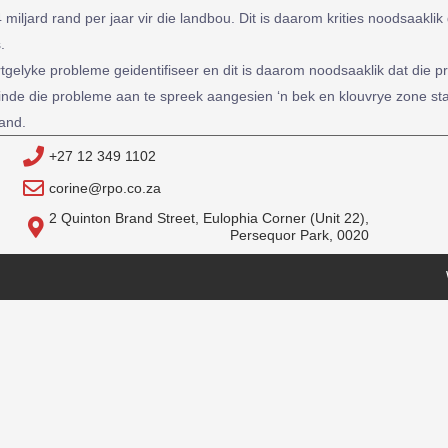
 miljard rand per jaar vir die landbou. Dit is daarom krities noodsaakl
.
rtgelyke probleme geidentifiseer en dit is daarom noodsaaklik dat die 
inde die probleme aan te spreek aangesien ‘n bek en klouvrye zone stat
band.
+27 12 349 1102
corine@rpo.co.za
2 Quinton Brand Street, Eulophia Corner (Unit 22),
Persequor Park, 0020