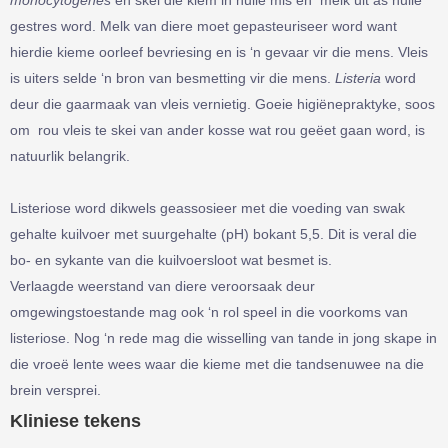
monocytogenes
en skei die kiem in hulle mis en melk uit as hulle
gestres word. Melk van diere moet gepasteuriseer word want
hierdie kieme oorleef bevriesing en is ‘n gevaar vir die mens. Vleis
is uiters selde ‘n bron van besmetting vir die mens.
Listeria
word
deur die gaarmaak van vleis vernietig. Goeie higiënepraktyke, soos
om rou vleis te skei van ander kosse wat rou geëet gaan word, is
natuurlik belangrik.
Listeriose word dikwels geassosieer met die voeding van swak
gehalte kuilvoer met suurgehalte (pH) bokant 5,5. Dit is veral die
bo- en sykante van die kuilvoersloot wat besmet is.
Verlaagde weerstand van diere veroorsaak deur
omgewingstoestande mag ook ‘n rol speel in die voorkoms van
listeriose. Nog ‘n rede mag die wisselling van tande in jong skape in
die vroeë lente wees waar die kieme met die tandsenuwee na die
brein versprei.
Kliniese tekens