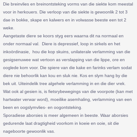
Die breinvlies en breinontsteking vorms van die siekte kom meestal
voor in herkouers. Die verloop van die siekte is gewoonlik 2 tot 3
dae in bokke, skape en kalwers en in volwasse beeste een tot 2
weke.
Aangetaste diere se koors styg eers waarna dit na normaal en
onder normaal val. Diere is depressief, loop in sirkels en het
inkoördinasie, hou die kop skuins, unilaterale verlamming van die
gesigsenuwee wat vertoon as verslapping van die lippe, ore en
ooglede kom voor. Die spiere van die kake en farinks verlam sodat
diere nie behoorlik kan kou en sluk nie. Kos en slym hang by die
bek uit. Uiteindelik tree algehele verlamming in en die dier vrek.
Wat ook al gesien is, is fietsrybewegings van die voorpote (kan met
hartwater verwar word), moeilike asemhaling, verlamming van een
been en oogslymvlies- en oogontsteking.
Sporadiese aborsies is meer algemeen in beeste. Waar aborsies
gedurende laat dragtigheid voorkom in koeie en ooie, sit die
nageboorte gewoonlik vas.