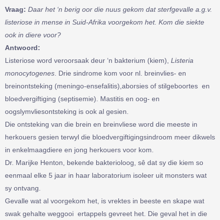
Vraag:
Daar het ‘n berig oor die nuus gekom dat sterfgevalle a.g.v.
listeriose in mense in Suid-Afrika voorgekom het. Kom die siekte
ook in diere voor?
Antwoord:
Listeriose word veroorsaak deur ‘n bakterium (kiem),
Listeria
monocytogenes
. Drie sindrome kom voor nl. breinvlies- en
breinontsteking (meningo-ensefalitis),aborsies of stilgeboortes en
bloedvergiftiging (septisemie). Mastitis en oog- en
oogslymvliesontsteking is ook al gesien.
Die ontsteking van die brein en breinvliese word die meeste in
herkouers gesien terwyl die bloedvergiftigingsindroom meer dikwels
in enkelmaagdiere en jong herkouers voor kom.
Dr. Marijke Henton, bekende bakterioloog, sê dat sy die kiem so
eenmaal elke 5 jaar in haar laboratorium isoleer uit monsters wat
sy ontvang.
Gevalle wat al voorgekom het, is vrektes in beeste en skape wat
swak gehalte weggooi ertappels gevreet het. Die geval het in die