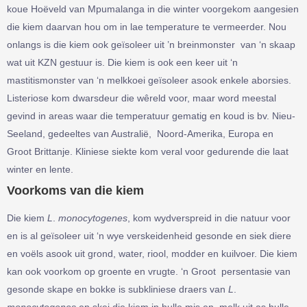
koue Hoëveld van Mpumalanga in die winter voorgekom aangesien
die kiem daarvan hou om in lae temperature te vermeerder. Nou
onlangs is die kiem ook geїsoleer uit ’n breinmonster van ‘n skaap
wat uit KZN gestuur is. Die kiem is ook een keer uit ‘n
mastitismonster van ‘n melkkoei geїsoleer asook enkele aborsies.
Listeriose kom dwarsdeur die wêreld voor, maar word meestal
gevind in areas waar die temperatuur gematig en koud is bv. Nieu-
Seeland, gedeeltes van Australië, Noord-Amerika, Europa en
Groot Brittanje. Kliniese siekte kom veral voor gedurende die laat
winter en lente.
Voorkoms van die kiem
Die kiem
L
.
monocytogenes
, kom wydverspreid in die natuur voor
en is al geїsoleer uit ‘n wye verskeidenheid gesonde en siek diere
en voëls asook uit grond, water, riool, modder en kuilvoer. Die kiem
kan ook voorkom op groente en vrugte. ‘n Groot persentasie van
gesonde skape en bokke is subkliniese draers van
L
.