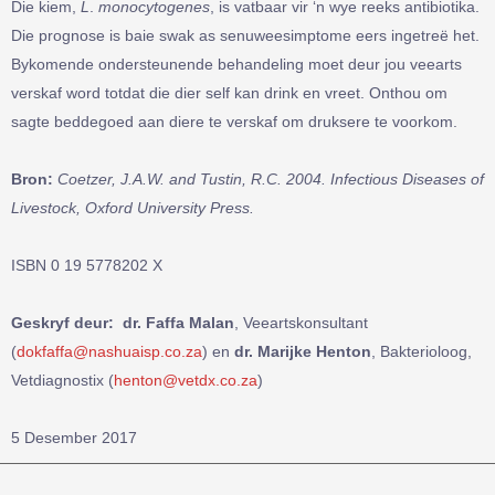
Die kiem,
L
.
monocytogenes
, is vatbaar vir ‘n wye reeks antibiotika.
Die prognose is baie swak as senuweesimptome eers ingetreë het.
Bykomende ondersteunende behandeling moet deur jou veearts
verskaf word totdat die dier self kan drink en vreet. Onthou om
sagte beddegoed aan diere te verskaf om druksere te voorkom.
Bron:
Coetzer, J.A.W. and Tustin, R.C. 2004. Infectious Diseases of
Livestock, Oxford University Press.
ISBN 0 19 5778202 X
Geskryf deur:
dr. Faffa Malan
, Veeartskonsultant
(
dokfaffa@nashuaisp.co.za
) en
dr. Marijke Henton
, Bakterioloog,
Vetdiagnostix (
henton@vetdx.co.za
)
5 Desember 2017