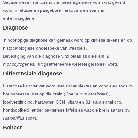
Septisemiese listeriose is die mees algemene vorm wat gevind
word in fetusse en pasgebore herkouers en soms in
enkelmaagdiere.
Diagnose
‘n Voorlopige diagnose kan gemaak word op kliniese tekens en op
histopatologiese ondersoeke van weefsels.
Bevestiging van die diagnose vind plaas as die kiem,
L
.
monocytogenes
,, uit geaffekteerde weefsel geїsoleer word.
Differensiale diagnose
Listeriose kan verwar word met ander siektes en kondisies soos bv.
breinabsesse, sist op die brein (
Coeneurus cerebralis
),
loodvergiftiging, hartwater, CCN (vitamien B1, tiamien tekort),
hondsdolheid, ander bakteriese infeksies wat die brein aantas bv.
Histophilus somni
.
Beheer