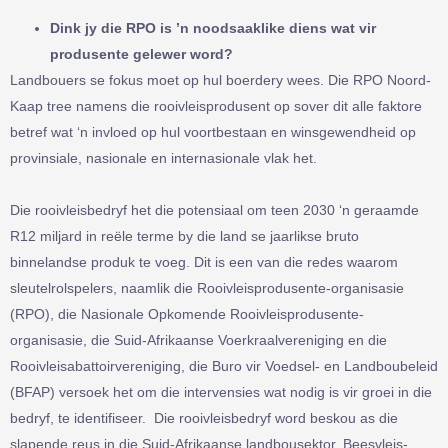
Dink jy die RPO is ’n noodsaaklike diens wat vir
produsente gelewer word?
Landbouers se fokus moet op hul boerdery wees. Die RPO Noord-
Kaap tree namens die rooivleisprodusent op sover dit alle faktore
betref wat ‘n invloed op hul voortbestaan en winsgewendheid op
provinsiale, nasionale en internasionale vlak het.
Die rooivleisbedryf het die potensiaal om teen 2030 ‘n geraamde
R12 miljard in reële terme by die land se jaarlikse bruto
binnelandse produk te voeg. Dit is een van die redes waarom
sleutelrolspelers, naamlik die Rooivleisprodusente-organisasie
(RPO), die Nasionale Opkomende Rooivleisprodusente-
organisasie, die Suid-Afrikaanse Voerkraalvereniging en die
Rooivleisabattoirvereniging, die Buro vir Voedsel- en Landboubeleid
(BFAP) versoek het om die intervensies wat nodig is vir groei in die
bedryf, te identifiseer. Die rooivleisbedryf word beskou as die
slapende reus in die Suid-Afrikaanse landbousektor. Beesvleis-