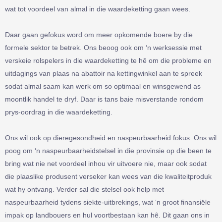
wat tot voordeel van almal in die waardeketting gaan wees.
Daar gaan gefokus word om meer opkomende boere by die
formele sektor te betrek. Ons beoog ook om ‘n werksessie met
verskeie rolspelers in die waardeketting te hê om die probleme en
uitdagings van plaas na abattoir na kettingwinkel aan te spreek
sodat almal saam kan werk om so optimaal en winsgewend as
moontlik handel te dryf. Daar is tans baie misverstande rondom
prys-oordrag in die waardeketting.
Ons wil ook op dieregesondheid en naspeurbaarheid fokus. Ons wil
poog om ‘n naspeurbaarheidstelsel in die provinsie op die been te
bring wat nie net voordeel inhou vir uitvoere nie, maar ook sodat
die plaaslike produsent verseker kan wees van die kwaliteitproduk
wat hy ontvang. Verder sal die stelsel ook help met
naspeurbaarheid tydens siekte-uitbrekings, wat ‘n groot finansiële
impak op landbouers en hul voortbestaan kan hê. Dit gaan ons in