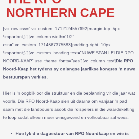
NORTHERN CAPE
[vc_row css=”.vc_custom_1712124557692{margin-top: 5px
!important;}”][vc_column width=”1/2″
css=”.vc_custom_1714567375583{padding-right: 10px
!important;}”][vc_custom_heading text=”NUWE SPAN LEI DIE RPO
NOORD-KAAP” use_theme_fonts=”yes”][vc_column_text]
Die RPO
Noord-Kaap het tydens sy onlangse jaarlikse kongres ‘n nuwe
bestuurspan verkies.
Hier is ‘n oogblik oor die struktuur en die beplanning vir die jaar wat
voorlê. Die RPO Noord-Kaap sien uit daarna om vanjaar ‘n pad
saam met die landbouers asook die rolspelers in die waardeketting
te loop sodat elkeen meer winsgewend en volhoubaar sal wees.
Hoe lyk die dagbestuur van RPO Noordkaap en wie is