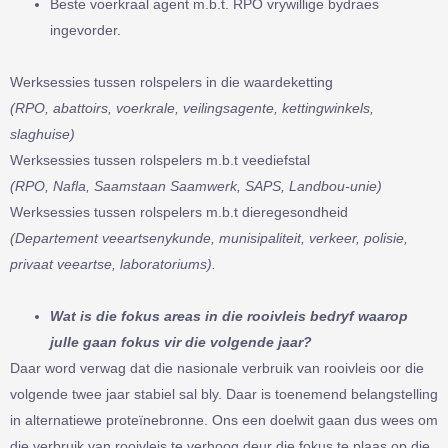
Beste voerkraal agent m.b.t. RPO vrywillige bydraes
ingevorder.
Werksessies tussen rolspelers in die waardeketting
(RPO, abattoirs, voerkrale, veilingsagente, kettingwinkels,
slaghuise)
Werksessies tussen rolspelers m.b.t veediefstal
(RPO, Nafla, Saamstaan Saamwerk, SAPS, Landbou-unie)
Werksessies tussen rolspelers m.b.t dieregesondheid
(Departement veeartsenykunde, munisipaliteit, verkeer, polisie,
privaat veeartse, laboratoriums).
Wat is die fokus areas in die rooivleis bedryf waarop
julle gaan fokus vir die volgende jaar?
Daar word verwag dat die nasionale verbruik van rooivleis oor die
volgende twee jaar stabiel sal bly. Daar is toenemend belangstelling
in alternatiewe proteïnebronne. Ons een doelwit gaan dus wees om
die verbruik van rooivleis te verhoog deur die fokus te plaas op die