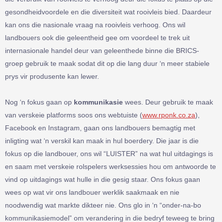
gesondheidvoordele en die diversiteit wat rooivleis bied. Daardeur
kan ons die nasionale vraag na rooivleis verhoog. Ons wil
landbouers ook die geleentheid gee om voordeel te trek uit
internasionale handel deur van geleenthede binne die BRICS-
groep gebruik te maak sodat dit op die lang duur ‘n meer stabiele
prys vir produsente kan lewer.
Nog ‘n fokus gaan op
kommunikasie
wees. Deur gebruik te maak
van verskeie platforms soos ons webtuiste (
www.rponk.co.za
),
Facebook en Instagram, gaan ons landbouers bemagtig met
inligting wat ‘n verskil kan maak in hul boerdery. Die jaar is die
fokus op die landbouer, ons wil “LUISTER” na wat hul uitdagings is
en saam met verskeie rolspelers werksessies hou om antwoorde te
vind op uitdagings wat hulle in die gesig staar. Ons fokus gaan
wees op wat vir ons landbouer werklik saakmaak en nie
noodwendig wat markte dikteer nie. Ons glo in ‘n “onder-na-bo
kommunikasiemodel” om verandering in die bedryf teweeg te bring