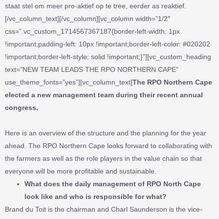
staat stel om meer pro-aktief op te tree, eerder as reaktief.
[/vc_column_text][/vc_column][vc_column width=”1/2″
css=”.vc_custom_1714567367187{border-left-width: 1px
!important;padding-left: 10px !important;border-left-color: #020202
!important;border-left-style: solid !important;}”][vc_custom_heading
text=”NEW TEAM LEADS THE RPO NORTHERN CAPE”
use_theme_fonts=”yes”][vc_column_text]
The RPO Northern Cape
elected a new management team during their recent annual
congress.
Here is an overview of the structure and the planning for the year
ahead. The RPO Northern Cape looks forward to collaborating with
the farmers as well as the role players in the value chain so that
everyone will be more profitable and sustainable.
What does the daily management of RPO North Cape
look like and who is
responsible for what?
Brand du Toit is the chairman and Charl Saunderson is the vice-