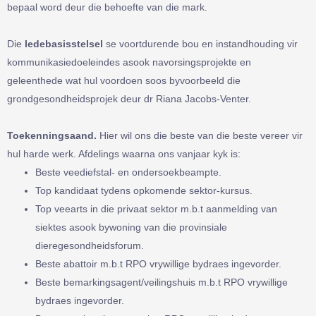
bepaal word deur die behoefte van die mark.
Die
ledebasisstelsel
se voortdurende bou en instandhouding vir
kommunikasiedoeleindes asook navorsingsprojekte en
geleenthede wat hul voordoen soos byvoorbeeld die
grondgesondheidsprojek deur dr Riana Jacobs-Venter.
Toekenningsaand.
Hier wil ons die beste van die beste vereer vir
hul harde werk. Afdelings waarna ons vanjaar kyk is:
Beste veediefstal- en ondersoekbeampte.
Top kandidaat tydens opkomende sektor-kursus.
Top veearts in die privaat sektor m.b.t aanmelding van
siektes asook bywoning van die provinsiale
dieregesondheidsforum.
Beste abattoir m.b.t RPO vrywillige bydraes ingevorder.
Beste bemarkingsagent/veilingshuis m.b.t RPO vrywillige
bydraes ingevorder.