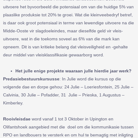
uitvoere het byvoorbeeld die potensiaal om van die huidige 5% van
plaaslike produksie tot 20% te groei. Wat die kleinveebedryf betref,
is daar ook groot potensiaal in terme van lewendige uitvoere na die
Midde-Ooste vir slagdoeleindes, maar dieselfde geld vir vleis-
uitvoere, wat in die toekoms soveel as 6% van die mark kan
opneem. Dit is van kritieke belang dat vleisveiligheid en -gehalte
deur middel van vleisklassifikasie gewaarborg word.
Het julle enige projekte waaraan julle hierdie jaar werk?
Predasiebestuurskursusse
: In Julie word die kursus op die
volgende dae en dorpe gehou: 24 Julie – Loeriesfontein, 25 Julie –
Calvinia, 30 Julie – Pofadder, 31 Julie – Prieska, 1 Augustus –
Kimberley.
Rooivleisdae
word vanaf 1 tot 3 Oktober in Upington en
Olifantshoek aangebied met die doel om die kommunikasie tussen
RPO en landbouers te versterk en om hul te bemagtig met inligting